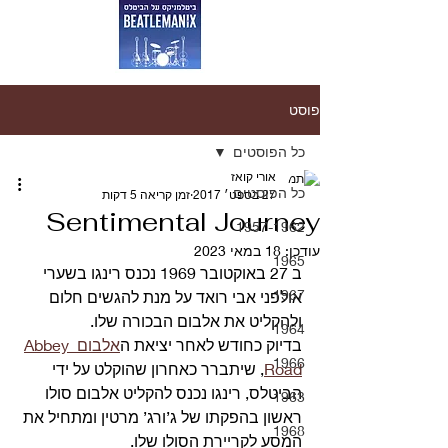
פוסט
כל הפוסטים
אורי קואז
כל הפוסטים
27 בספט׳ 2017
זמן קריאה 5 דקות
Sentimental Journey
1957-1962
עודכן:
18 במאי 2023
1965
ב 27 באוקטובר 1969 נכנס רינגו בשערי 
1967
אולפני אבי רואד על מנת להגשים חלום 
ולהקליט את אלבום הבכורה שלו.
1964
בדיוק כחודש לאחר יציאת ה
אלבום Abbey 
1966
Road
, שיתברר כאחרון שהוקלט על ידי 
הביטלס, רינגו נכנס להקליט אלבום סולו 
1963
ראשון בהפקתו של ג’ורג’ מרטין ומתחיל את 
1968
המסע לקריירת הסולו שלו. 