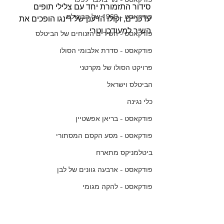
סידור התזמורת יחד עם צלילי תופים 
פודקאסט - 1969 של הביטלס
עדכניים, וקולו הרענן של רינגו הופכים את 
השיר למעודכן וטרי. 
פודקאסט - השירים הזנוחים של הביטלס
פודקאסט - סדרת אלבומי הסולו
פרויקט הסולו של מקרטני
הביטלס וישראל
כלי נגינה
פודקאסט - בריאן אפשטיין
פודקאסט - מסע הקסם המסתורי
ביטלמניקס מתארח
פודקאסט - ארבעה גוונים של לבן
פודקאסט - להקה מגומי