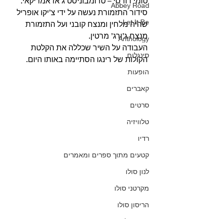
טומי דורסי – טרומבוניסט ג’אז אמריקאי.
Abbey Road
סידור התזמורת נעשה על ידי צ’יקו אופריל 
Let It Be
שהיה מלחין ומנצח קובני ועל התזמורת 
מנצח ג’ורג’ מרטין.
Anthology
העבודה על השיר שכללה את הקלטת 
סינגלים
הקולות של רינגו הסתיימה באותו היום. 
הופעות
קאברים
סרטים
טלוויזיה
רדיו
קטעים מתוך ספרים ומאמרים
לנון סולו
מקרטני סולו
הריסון סולו