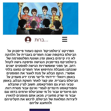
להתחברות
הפרויקט ‘ביטלמניקס’ הוקם כעמוד פייסבוק על
הביטלס בתקופה שבה חומרים בעברית על הלהקה
לא היו קיימים באופן זמין ושוטף.הפלטפורמה של
ביטלמניקס בפייסבוק הנגישה וסיפקה גישה לקהל
רחב, אך מפני שאפשרויות הגישה לפוסטים ישנים
שנכתבו מוגבלת והחיפוש אחר חומרים כמעט בלתי
אפשרי, הוקם הבלוג על מנת לאגור את הפוסטים
באופן ויזואלי ידידותי ולייצר מרכז ידע מעמיק על
הביטלס בעברית. זמן קצר לאחר השקת הבלוג, באופן
טבעי הגיע גם הפודקאסט. חשוב לציין שהבלוג
והפודקאסט חינמיים לגמרי ואינם עבור מטרת רווח.
הם מיועדים עבור כל מי שהביטלס זורמים בדמו וגם
עבור מי שרק מתעניין. מכאן אתם מוזמנים להאזין
ליצירות המלאות של הביטלס, לרכוש את תקליטיהם
ולהתענג עליהם