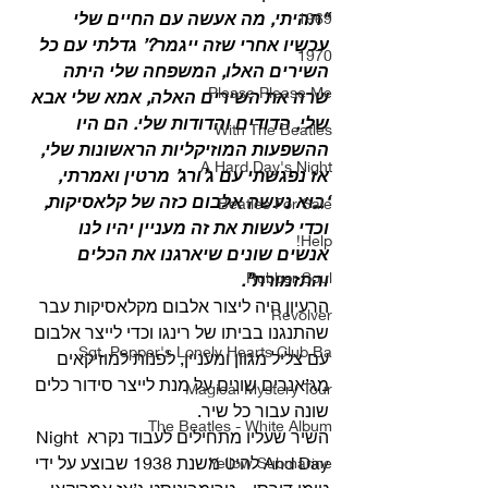
“תהיתי, מה אעשה עם החיים שלי 
1969
עכשיו אחרי שזה ייגמר?’ גדלתי עם כל 
1970
השירים האלו, המשפחה שלי היתה 
Please Please Me
שרה את השירים האלה, אמא שלי אבא 
שלי, הדודים והדודות שלי. הם היו 
With The Beatles
ההשפעות המוזיקליות הראשונות שלי, 
A Hard Day's Night
אז נפגשתי עם ג’ורג’ מרטין ואמרתי, 
‘בוא נעשה אלבום כזה של קלאסיקות, 
Beatles For Sale
וכדי לעשות את זה מעניין יהיו לנו 
Help!
אנשים שונים שיארגנו את הכלים 
Rubber Soul
והתזמורת”.
הרעיון היה ליצור אלבום מקלאסיקות עבר 
Revolver
שהתנגנו בביתו של רינגו וכדי לייצר אלבום 
Sgt. Pepper's Lonely Hearts Club Ba
עם צליל מגוון ומעניין, לפנות למוזיקאים 
מג’אנרים שונים על מנת לייצר סידור כלים 
Magical Mystery Tour
שונה עבור כל שיר. 
The Beatles - White Album
השיר שעליו מתחילים לעבוד נקרא Night 
And Day להיט משנת 1938 שבוצע על ידי 
Yellow Submarine