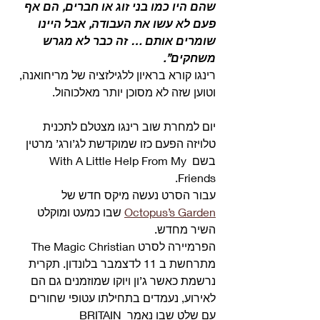
שהם היו כמו בני זוג או חברים, הם אף 
פעם לא עשו את העבודה, אבל היינו 
שומרים אותם … זה כבר לא מגרש 
משחקים”.
רינגו קורא בראיון ללגילזציה של מריחואנה, 
וטוען שזה לא מסוכן יותר מאלכוהול. 
יום למחרת שוב רינגו מצטלם לתכנית 
טלויזה הפעם כזו שמוקדשת לג’ורג’ מרטין 
בשם With A Little Help From My 
Friends.
עבור הסרט נעשה מיקס חדש של 
Octopus’s Garden
 שבו כמעט ומוקלט 
השיר מחדש. 
הפרמיירה לסרט The Magic Christian 
מתרחשת ב 11 לדצמבר בלונדון. תקרית 
נרשמת כאשר ג’ון ויוקו שמוזמנים גם הם 
לאירוע, נעמדים בתחילתו עטופי שחורים 
עם שלט שבו נאמר BRITAIN 