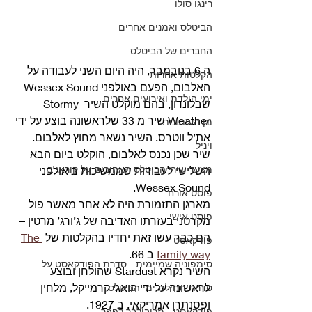
רינגו סולו
הביטלס ואמנים אחרים
החברים של הביטלס
ה 6 בנובמבר, היה היום השני לעבודה על 
הקלטות אחרות
האלבום, הפעם באולפני Wessex Sound 
ימי הולדת ואירועים אחרים
שבלונדון, בהם מוקלט השיר Stormy 
Weather שיר מ 33 שלראשונה בוצע על ידי 
מן העיתונות
את’ל ווטרס. השיר נשאר מחוץ לאלבום. 
ויניל
שיר שכן נכנס לאלבום, הוקלט ביום הבא 
מצעד שירי הביטלס האהובים על קוראי ב
השלישי לעבודות שממשיכות ב אולפני 
Wessex Sound.
פוסט אורח
מארגן התזמורת היה לא אחר מאשר פול 
פוסט אישי
מקרטני בעזרתו האדיבה של ג’ורג’ מרטין – 
הם כבר עשו זאת יחדיו בהקלטות של 
The 
פודקאסט
family way
 ב 66.
סימפוניה שמיימית - סדרת הפודקאסט על
השיר נקרא Stardust שהולחן ובוצע 
לראשונה על ידי הואגי קרמייקל, מלחין 
סדרת תחילת ימי הביטלס
ופסנתרן אמריקאי, ב 1927.
פודקאסט - מריבולבר לפפר