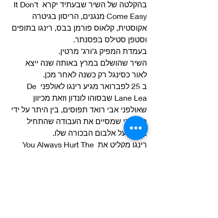
בהקלטה של השיר שבעתיד יקרא It Don’t 
Come Easy מנגנים, הריסון בגיטרה 
אקוסטית, קלאוס פורמן בבס, רינגו בתופים 
וסטפן סטילס בפסנתר.
בעמדת המפיק ג’ורג’ מרטין.
השיר שהושלם במרץ באותה שנה ייצא 
לאור כסינגל רק כשנה לאחר מכן. 
ב 25 לפברואר מגיע רינגו לאולפני De 
Lane Lea שבסוהו לונדון וזאת מכיוון 
שאולפני אבי רואד תפוסים, בין היתר על ידי 
מקרטני שמסיים את העבודה שהתחיל 
בביתו על אלבום הבכורה שלו. 
רינגו מקליט את You Always Hurt The 
One You Love, שיר של The Mills 
Brothers מ 1944, כשעל אירגון הכלים 
מופקד ג’וני דנקוורת’, מלחין ג’אז אנגלי. 