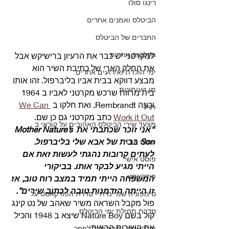
רינגו סולו
הביטלס ואמנים אחרים
החברים של הביטלס
הקלטות אחרות
למקרטני יש כבר את הרעיון ברישיקש אבל 
את החלק הארי של כתיבת השיר הוא 
ימי הולדת ואירועים אחרים
מבצע דווקא בבית אביו בליברפול. זהו אותו 
מן העיתונות
בית מרווח שרכש מקרטני לאביו ב 1964 
וכונה Rembrandt, ואת חלקו ב 
We Can 
ויניל
Work it Out
 כתב מקרטני גם כן שם. 
מצעד שירי הביטלס האהובים על קוראי ב
“אני זוכר שכתבתי את Mother Nature’s 
Son בבית של אבא שלי בליברפול.
פוסט אורח
לעתים קרובות נהגתי לעשות זאת אם 
פוסט אישי
הייתי מגיע לבקר אותו. בביקורי 
פודקאסט
המשפחה הייתי תמיד במצב רוח טוב, אז 
זו הייתה הזדמנות טובה לכתוב שירים”.
סימפוניה שמיימית - סדרת הפודקאסט על
פול מקבל השראה משיר שאהב של נט קינג 
סדרת תחילת ימי הביטלס
קול בשם Nature Boy שיצא ב 1948 והכיל 
את השורות הבאות: 
פודקאסט - מריבולבר לפפר