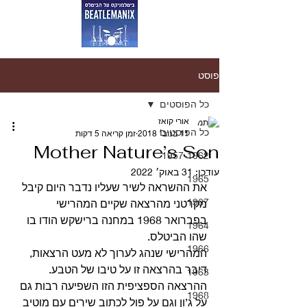
פוסט
כל הפוסטים
אורי קואז
כל הפוסטים
11 בנוב׳ 2018
זמן קריאה 5 דקות
Mother Nature’s Son
1957-1962
עודכן:
31 באוק׳ 2022
1965
את ההשראה לשיר שעליו נדבר היום קיבל 
1967
מקרטני מהרצאה שקיים המהרישי 
בפברואר 1968 במחנה ברישקש הודו בו 
1964
שהו הביטלס.
1966
המהרישי שנהג לערוך לא מעט הרצאות, 
דיבר בהרצאה זו על טיבו של הטבע. 
1963
ההרצאה הספציפית הזו השפיעה רבות גם 
1968
על ג’ון וגם על פול לכתוב שירים עם מוטיב 