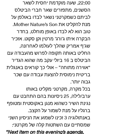
22:00, שעה מוקדמת יחסית לשאר 
הסשנים, מתפזרים שאר חברי הביטלס 
לביתם כשמקרטני נשאר לבדו באולפן על 
מנת להקליט את Mother Nature’s Son.
טוב הוא לא לבדו באופן מוחלט, בחדר 
הבקרה איתו ג’ורג’ מרטין וקן סקוט. אזכיר 
שג’ף אמריק שהלך לעולמו לאחרונה, 
החליט באותה תקופה לפרוש מהעבודה עם 
הביטלס ב 16 ביולי עקב מה שהוא הגדיר 
“אווירה מתוחה” – אולי כך קוראים באנגלית 
בריטית נימוסית להצעת עבודה עם שכר 
גבוה יותר. 
בכל מקרה, מקרטני מקליט באותו 
ערב/לילה, 25 ניסיונות בהם התחבט עם 
נגינת השיר כשהוא מנגן באקוסטית ומטופף 
ברגליו על מנת לשמור על הקצב. 
באנתולוגיה 3 זכינו לשמוע את הניסיון השני 
שמסתיים עם השתטות קלה של מקרטני: 
“Next item on this evening’s agenda, 