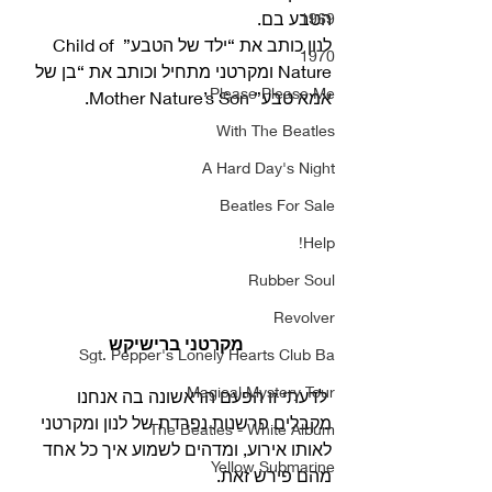
הטבע בם.
1969
לנון כותב את “ילד של הטבע” Child of 
1970
Nature ומקרטני מתחיל וכותב את “בן של 
Please Please Me
אמא טבע” Mother Nature’s Son. 
With The Beatles
A Hard Day's Night
Beatles For Sale
Help!
Rubber Soul
Revolver
מקרטני ברישיקש
Sgt. Pepper's Lonely Hearts Club Ba
Magical Mystery Tour
 לדעתי זו הפעם הראשונה בה אנחנו 
מקבלים פרשנות נפרדת של לנון ומקרטני 
The Beatles - White Album
לאותו אירוע, ומדהים לשמוע איך כל אחד 
Yellow Submarine
מהם פירש זאת.