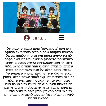
להתחברות
הפרויקט ‘ביטלמניקס’ הוקם כעמוד פייסבוק על
הביטלס בתקופה שבה חומרים בעברית על הלהקה
לא היו קיימים באופן זמין ושוטף.הפלטפורמה של
ביטלמניקס בפייסבוק הנגישה וסיפקה גישה לקהל
רחב, אך מפני שאפשרויות הגישה לפוסטים ישנים
שנכתבו מוגבלת והחיפוש אחר חומרים כמעט בלתי
אפשרי, הוקם הבלוג על מנת לאגור את הפוסטים
באופן ויזואלי ידידותי ולייצר מרכז ידע מעמיק על
הביטלס בעברית. זמן קצר לאחר השקת הבלוג, באופן
טבעי הגיע גם הפודקאסט. חשוב לציין שהבלוג
והפודקאסט חינמיים לגמרי ואינם עבור מטרת רווח.
הם מיועדים עבור כל מי שהביטלס זורמים בדמו וגם
עבור מי שרק מתעניין. מכאן אתם מוזמנים להאזין
ליצירות המלאות של הביטלס, לרכוש את תקליטיהם
ולהתענג עליהם