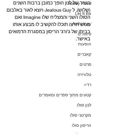
השיר של לנון הופך כמובן ברבות השנים 
Abbey Road
(שלוש), ל Jealous Guy ויוצא לאור באלבום 
Let It Be
הסולו השני והמצליח שלו Imagine ואם 
Anthology
ממש תרצו תוכלו להקשיב לו מבצע אותו 
בביתו של ג’ורג’ הריסון במסגרת הדמואים 
סינגלים
באישר. 
הופעות
קאברים
סרטים
טלוויזיה
רדיו
קטעים מתוך ספרים ומאמרים
לנון סולו
מקרטני סולו
הריסון סולו