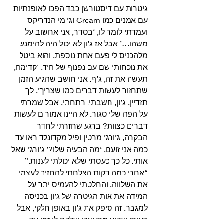
גיטרות עם דיסטורשן כבד הפכו לאופנתיות 
עם אמנים כמו Cream וג’ימי הנדריקס – 
ועמדתי לומר לו, ‘בסדר, אני אחשוב על 
משהו…’ אבל אז ג’ון לא יכול היה להימנע 
מלהכניס לי פעם אחת נוספת, והוא ביטל 
את נוכחותי שם עם נפנוף של היד. ‘קדימה, 
תעשה את זה, ג’ף. אני חושב שהגיע הזמן 
שתחזור לעשות דברים כמו שצריך’. לך 
תזדיין, ג’ון, חשבתי. רתחתי, אבל שמרתי 
על הפה שלי סגור. לא היינו אמורים לעשות 
דברים כצוות? ברגע שחזרתי לחדר 
הבקרה, ג’ורג’ מרטין ופיל מקדונלד ראו עד 
כמה אני זועם. ‘מה הבעיה שלו?’ ג’ורג’ שאל 
אותי. כל כך כעסתי שלא יכולתי לענות.” 
“אחרי כמה דקות הצלחתי להחזיר לעצמי 
את השלווה, והחלטתי להעמיס יתר על 
המידה את אות הגיטרה של ג’ון בכניסה 
למגבר. זה סיפק את ג’ון באופן חלקי, אבל 