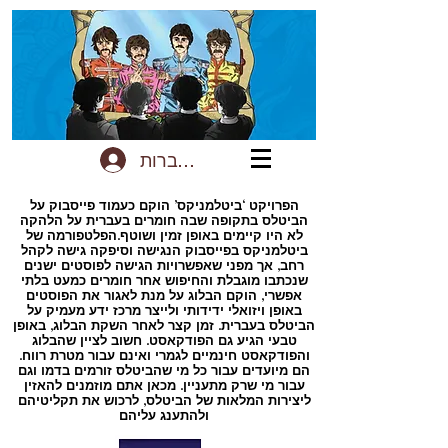
להתחברות
הפרויקט ‘ביטלמניקס’ הוקם כעמוד פייסבוק על
הביטלס בתקופה שבה חומרים בעברית על הלהקה
לא היו קיימים באופן זמין ושוטף.הפלטפורמה של
ביטלמניקס בפייסבוק הנגישה וסיפקה גישה לקהל
רחב, אך מפני שאפשרויות הגישה לפוסטים ישנים
שנכתבו מוגבלת והחיפוש אחר חומרים כמעט בלתי
אפשרי, הוקם הבלוג על מנת לאגור את הפוסטים
באופן ויזואלי ידידותי ולייצר מרכז ידע מעמיק על
הביטלס בעברית. זמן קצר לאחר השקת הבלוג, באופן
טבעי הגיע גם הפודקאסט. חשוב לציין שהבלוג
והפודקאסט חינמיים לגמרי ואינם עבור מטרת רווח.
הם מיועדים עבור כל מי שהביטלס זורמים בדמו וגם
עבור מי שרק מתעניין. מכאן אתם מוזמנים להאזין
ליצירות המלאות של הביטלס, לרכוש את תקליטיהם
ולהתענג עליהם