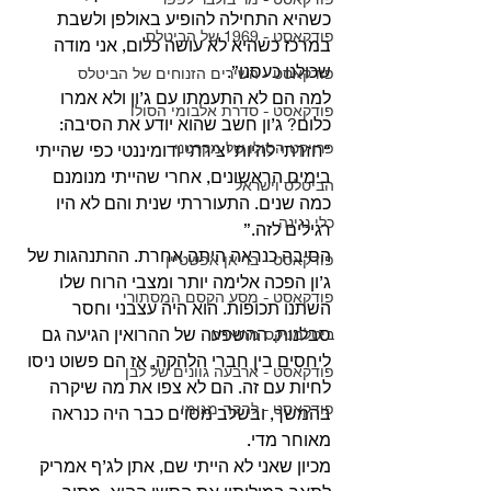
כשהיא התחילה להופיע באולפן ולשבת 
פודקאסט - 1969 של הביטלס
במרכז כשהיא לא עושה כלום, אני מודה 
שכולנו כעסנו”. 
פודקאסט - השירים הזנוחים של הביטלס
למה הם לא התעמתו עם ג’ון ולא אמרו 
פודקאסט - סדרת אלבומי הסולו
כלום? ג’ון חשב שהוא יודע את הסיבה: 
פרויקט הסולו של מקרטני
“חזרתי להיות יצירתי ודומיננטי כפי שהייתי 
בימים הראשונים, אחרי שהייתי מנומנם 
הביטלס וישראל
כמה שנים. התעוררתי שנית והם לא היו 
כלי נגינה
רגילים לזה.” 
הסיבה כנראה היתה אחרת. ההתנהגות של 
פודקאסט - בריאן אפשטיין
ג’ון הפכה אלימה יותר ומצבי הרוח שלו 
פודקאסט - מסע הקסם המסתורי
השתנו תכופות. הוא היה עצבני וחסר 
סבלנות. ההשפעה של ההרואין הגיעה גם 
ביטלמניקס מתארח
ליחסים בין חברי הלהקה, אז הם פשוט ניסו 
פודקאסט - ארבעה גוונים של לבן
לחיות עם זה. הם לא צפו את מה שיקרה 
פודקאסט - להקה מגומי
בהמשך, ובשלב מסוים כבר היה כנראה 
מאוחר מדי. 
מכיון שאני לא הייתי שם, אתן לג’ף אמריק 