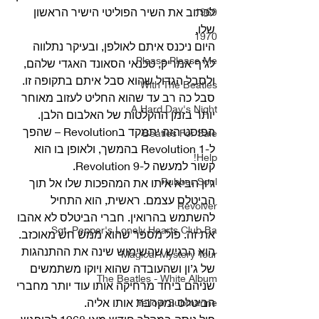
לכתוב את השיר הפוליטי הישיר הראשון 
1969
שלו.
1970
היום ניכנס איתם לאולפן, ובעיקר נתלווה 
Please Please Me
לג’ף אמריק, טכנאי הסאונד האגדי שלהם, 
ולסבל הגדול שהוא סבל איתם בתקופה זו. 
With The Beatles
סבל כה רב עד שהוא החליט לעזוב מאוחר 
A Hard Day's Night
יותר בזמן ההקלטות של האלבום הלבן. 
הפוסט הזה יתמקד בRevolution – שהפך 
Beatles For Sale
ל-Revolution 1 בהמשך, ולאופן בו הוא 
Help!
קשור למעשה ל-Revolution 9. 
Rubber Soul
ג’ון הביא איתו את המהפכות שלו אל תוך 
הביטלס עצמם. ראשית, הוא התחיל 
Revolver
להשתמש בהרואין. חברי הביטלס לא אהבו 
Sgt. Pepper's Lonely Hearts Club Ba
את זה. פול מספר שהוא ממש חש מאוכזב. 
הוא הרגיש שהשימוש שינה את ההתנהגות 
Magical Mystery Tour
של ג’ון ושהעובדה שהוא ויוקו משתמשים 
The Beatles - White Album
שניהם ביחד מרחיקה אותו עוד יותר מחברי 
הביטלס ומקרבת אותו אליה. 
Yellow Submarine