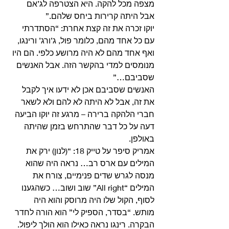
מצפה מכל להקה. היא הצטרפה לג’אם 
אבל היתה קרירות ביחס שלהם.”
יוקו זכרה את זה קצת אחרת: “הסתדרתי 
עם כל אחד מהם, כלומר פול, ג’ורג’ ורינגו, 
ואף אחד מהם לא היה מרושע כלפי. הם היו 
מנומסים למדי בהקשר הזה. אבל האנשים 
שסביבם…” 
האנשים שסביבם אכן לא ידעו איך לקבל 
את זה, אבל לא היתה לא להם ולא לשאר 
חברי הלהקה ברירה – מרגע זה יוקו הביעה 
דעה על כל דבר שהתרחש בזמן שהיתה 
באולפן. 
אמריק סיפר על טייק 18: “(לנון) ירק את 
המילים עם ארס רב… נראה היה שהוא 
מנסה לגרש שדים פנימיים, צורח את 
המילים “All right” שוב ושוב… כשהגענו 
לסוף, הקול שלו היה מרוסק והוא היה 
מותש. “בסדר, הספיק לי” הוא הורה לחדר 
הבקרה. רינגו נראה כאילו הוא הולך ליפול. 