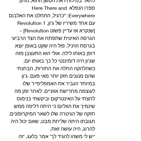
לתאר במילותיו את הסשן ההוא, מתוך 
ספרו הנפלא Here There and 
Everywhere: “כרגיל, התחלנו את האלבום 
עם אחד משיריו של ג’ון, Revolution 1 
[שנקרא אז עדיין פשוט Revolution] – 
הגרסה האיטית שתפתח את הצד הרביעי 
בגרסת הויניל. פול היה שקט באופן יוצא 
דופן באותו לילה. אולי הוא התעצבן מזה 
שג’ון היה דומיננטי כל כך באותו יום. 
כשהלהקה החלה את החזרות, הבחנתי 
שהם מנגנים חזק יותר מאי פעם. ג’ון 
במיוחד הגביר את האמפליפייר שלו 
לעוצמה מחרישת אוזניים. לאחר זמן מה 
לחצתי על האינטרקום וביקשתי בנימוס 
שינמיך את הווליום כי היתה דליפה ממש 
חזקה של הגיטרה שלו לשאר המיקרופונים. 
תגובתו היתה שליחת מבט, שאם יכול היה 
להרוג, היה עושה זאת. 
‘יש לי משהו להגיד לך’ אמר בלעג, ‘זה 