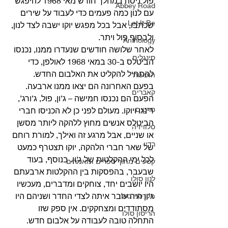
פול ניסה במהלך חודש מאי 1968 להיפגש 
Abbey Road
עם לנון כמה פעמים כדי לעבוד על שירים 
Let It Be
שכתבו, אבל בכל מפגש יוקו ישבה לצד לנון, 
ולבסוף פול ויתר. 
Anthology
לאחר שלושה חודשים שנעדרו ממנו, נכנסו 
סינגלים
הביטלס ב-30 במאי 1968 לאולפן, כדי 
להתחיל להקליט את האלבום החדש. 
הופעות
בפעם האחרונה הם יצאו ממנו ארבעה. 
קאברים
הפעם הם נכנסו חמישה – ג’ון, פול, ג’ורג’, 
סרטים
רינגו ויוקו. מעולם לפני כן לא הכניסו חברי 
הביטלס אנשים מחוץ ללהקה ליותר מסשן 
טלוויזיה
או שניים, אבל מרגע זה ואילך, למורת רוחם 
רדיו
של שאר חברי הלהקה, יוקו תצטרף כמעט 
לכל ימי ההקלטות של ג’ון. בנוסף, בעוד 
קטעים מתוך ספרים ומאמרים
שבעבר, בהפסקות בין ההקלטות ארבעתם 
לנון סולו
היו יושבים יחד, צוחקים ומדברים, מעכשיו 
ג’ון היה עובר איתה לצדי החדר ושניהם היו 
מקרטני סולו
מסתודדים ומצחקקים. אין ספק שזו 
הריסון סולו
התחלה טובה לעבודה על אלבום חדש. 