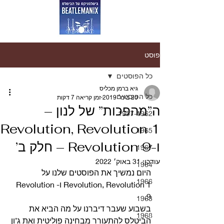
פוסט
כל הפוסטים
גיא ברמן מכליס
כל הפוסטים
20 בינו׳ 2019
זמן קריאה 7 דקות
ה”מהפכות” של לנון –
1957-1962
Revolution, Revolution 1
1965
ו-Revolution 9 – חלק ב’
1967
עודכן:
31 באוק׳ 2022
1964
היום נמשיך את הפוסטים שלנו על 
1966
Revolution, Revolution 1 ו-Revolution 
9. 
1963
בשבוע שעבר דיברנו על מה הביא את 
1968
הביטלס להתעורר מבחינה פוליטית ואת ג’ון 