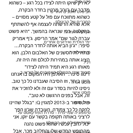
רינגו סולו
לא רק שיוקו היתה לצידו בכל רגע – כשהוא 
מדבר עם ג’ורג’ מרטין בחדר הבקרה, 
הביטלס ואמנים אחרים
כשהוא מתווכח עם פול על קטע מסויים – 
החברים של הביטלס
אלא שהיא הרשתה לעצמה אף להשתתף 
בהקלטה, כפי שנראה בהמשך. “היא פשוט 
הקלטות אחרות
עברה לגור שם” אמר הריסון. ג’ף אמריק 
ימי הולדת ואירועים אחרים
סיפר: “ג’ון הביא אותה לחדר הבקרה… 
מן העיתונות
בתחילת הסשנים של האלבום הלבן. הוא 
הציג אותה במהירות לכולם וזה היה זה. 
ויניל
מאותו רגע היא תמיד היתה לצידו” 
מצעד שירי הביטלס האהובים על קוראי ב
רינגו סיפר: “האולפן היה המקום בו אנחנו 
היינו ביחד, וזו הסיבה שעבדנו כל כך טוב. 
פוסט אורח
ניסינו להיות בסדר עם זה ולא להזכיר את 
פוסט אישי
זה, אבל בפנים הרגשנו לא טוב”. 
פול סיפור ב-2013 למגזין Q: “בגלל שהיינו 
פודקאסט
להקה כל כך צמודה, העובדה שג’ון הפך 
סימפוניה שמיימית - סדרת הפודקאסט על
לרציני באותה תקופה בקשר עם יוקו, אני 
סדרת תחילת ימי הביטלס
יכול להבין עכשיו שהוא פשוט נהנה 
מהחופש החדש שלו והתלהב מכך, אבל 
פודקאסט - מריבולבר לפפר