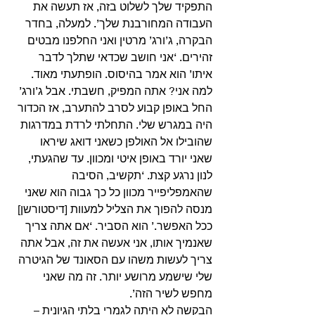
התפקיד שלך לשלוט בזה, אז תעשה את 
העבודה המחורבנת שלך’. למעלה, בחדר 
הבקרה, ג’ורג’ מרטין ואני החלפנו מבטים 
זהירים. ‘אני חושב שכדאי שתלך לדבר 
איתו’ הוא אמר בהיסוס. הופתעתי מאוד. 
למה אני? אתה המפיק, חשבתי. אבל ג’ורג’ 
החל באופן קבוע לסרב להתערב, אז הכדור 
היה במגרש שלי. התחלתי לרדת במדרגות 
שהובילו אל האולפן כשאני דואג שיראו 
שאני יורד באופן איטי ומכוון. עד שהגעתי, 
לנון נרגע קצת. ‘תקשיב, הסיבה 
שהאמפליפייר מכוון כל כך גבוה הוא שאני 
מנסה להפוך את הצליל למעוות [דיסטורשן] 
ככל האפשר.’ הוא הסביר. ‘אם אתה צריך 
שאנמיך אותו, אני אעשה את זה, אבל אתה 
צריך לעשות משהו עם הסאונד של הגיטרה 
שלי שישמע מרושע יותר. זה מה שאני 
מחפש לשיר הזה’. 
הבקשה לא היתה לגמרי בלתי הגיונית – 