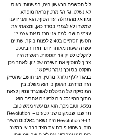
ליל הסשנים הראשון היה, בפשטות, כאוס 
לא נשלט, וג’ורג’ מרטין נראה מופתע 
ומודאג מהתחלה ועד הסוף. הוא ואני ידענו 
שמשהו לא לגמרי בסדר כאן, ומצאתי את 
עצמי חושב: למה אני מכניס את עצמי?” 
הסשן הסתיים ב2:40 לפנות בוקר. שתיים 
עשרה שעות מאוחר יותר חזרו הביטלס 
להקליט לטייק 18 תוספות. ראשית היה 
צריך להוסיף את השירה של ג’ון. לאחר מכן 
הוקלט בס וכך נגמר טייק 18. 
בניגוד לג’ף וג’ורג’ מרטין, אני חושב שהטייק 
הזה מדהים. האופן בו הוא משלב בין 
המוסיקה של הביטלס לאוונגרד ונסיון לצאת 
מתוך המיינסטרים לכיוונים אחרים הוא 
נפלא, וטוב מכך, הוא גם עשוי ממש טוב. 
תחשבו שבמקום שני קטעים – Revolution 
1 ו-Revolution 9 היה נשאר באלבום השיר 
הזה, כשהוא פותח את הצד הרביעי במשב 
רוח רענן ומפתיע. אני לא חושב שמישהו 