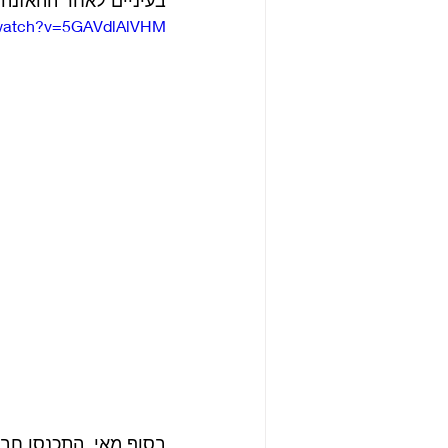
/watch?v=5GAVdlAlVHM
בסוף מאי, התכנסו חבר