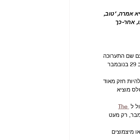
 אמרה, ‘טוב, 
צות כשסיימנו, אחר-כך 
ם שם התערוכה 
של יוקו מ 66: Unfinished Music No 1: Two Virgins. האלבום ראה אור בבריטניה ב 29 בנובמבר 
להיות חזק מאוד 
ס מוציא 
ל ל 
The 
ון שהוציא פסקול לסרט Wonderwall ב 1 בנובמבר, רק מעט 
בעיות אזניים או מיצמוצים 