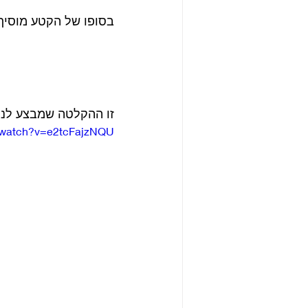
בסופו של הקטע מוסיף 
זו ההקלטה שמבצע לנון
/watch?v=e2tcFajzNQU