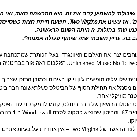
שיכולתי להשמיע להם את זה. היא התרשמה מאוד, ואז היא
בוא נקליט כמה קטעים’, אז עשינו את Two Virgins. השעה היתה ח
כמו שתי בתולות. זו היתה הפעם הראשונה.
 בה. עדיין חשבתי שזה שיתוף פעולה אמנותי”.
והבים יצרו את האלבום האוונגרדי בעל הכותרת שמתכתבת ע
ת שלו עליה מופיעים ג’ון ויוקו בעירום וכמובן התוכן שצריך 
ום מסמל את תחילת הסוף של הביטלס כשלראשונה חבר ביטל
נר מוזיקלי אחר.
קט הסולו הראשון של חבר ביטלס, קדמו לו מקרטני עם הפסקו
 שיצא בינואר 67, והריס
קו. 
אתם מוזמנים להקשיב לצד הראשון של Two Virgins – אין אחריות על 
 