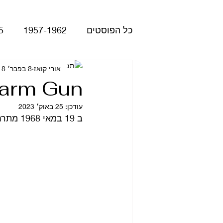
כל הפוסטים
1957-1962
5
Please Please Me
אורי קואז
8 בפבר׳ 2018
atles
Warm Gun
עודכן:
25 באוק׳ 2023
Revolver
Rubber Soul
ב 19 במאי 1968 מתרחש הדייט הראשון של ג’ון ויוקו. דייט שמוליד אלבום אוונגרדי וזוגיות מופלאה. 
The Beatles - White Album
הופעות
קאברים
סרטי