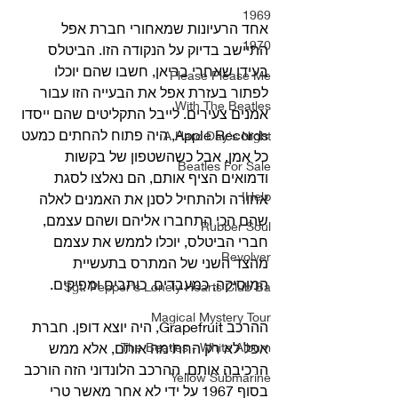
1969
אחד הרעיונות שמאחורי חברת אפל 
1970
התיישב בדיוק על הנקודה הזו. הביטלס 
בעידן שאחרי בריאן, חשבו שהם יוכלו 
Please Please Me
לפתור בעזרת אפל את הבעייה הזו עבור 
With The Beatles
אמנים צעירים. לייבל התקליטים שהם ייסדו 
Apple Records, היה פתוח להחתים כמעט 
A Hard Day's Night
כל אמן, אבל כשהשטפון של בקשות 
Beatles For Sale
ודמואים הציף אותם, הם נאלצו לסגת 
Help!
אחורה ולהתחיל לסנן את האמנים לאלה 
שהם הכי התחברו אליהם ושהם עצמם, 
Rubber Soul
חברי הביטלס, יוכלו לממש את עצמם 
Revolver
מהצד השני של המתרס בתעשיית 
המוסיקה, כמעבדים, כותבים ומפיקים.
Sgt. Pepper's Lonely Hearts Club Ba
Magical Mystery Tour
ההרכב Grapefruit, היה יוצא דופן. חברת 
The Beatles - White Album
אפל לא רק החתימה אותם, אלא ממש 
הרכיבה אותם. ההרכב הלונדוני הזה הורכב 
Yellow Submarine
בסוף 1967 על ידי לא אחר מאשר טרי 