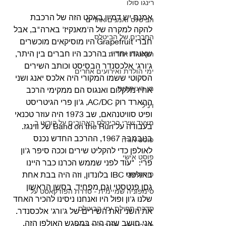
רינגו סולו
אמנם יש דמיון באקט הזה של הרכבת 
הביטלס ואמנים אחרים
להקה למקרה של ה'מאנקיז' בארה"ב, אבל 
החברים של הביטלס
חברי Grapefruit היו מוסיקאים מוכשרים 
שאוגדו יחדיו. בהרכב היו חברים בין היתר, 
הקלטות אחרות
ג'ורג' אלכסנדר הבסיסט וכותב השירים 
ימי הולדת ואירועים אחרים
הסקוטי ששמו המקורי היה אלכס יאנג ושני 
מן העיתונות
אחיו מלקלום ואנגוס הם ממקימי הרכב 
ההארד רוק AC/DC, ג'ון פרי הגיטריסט 
ויניל
ופיט סוויטנהאם, שב 1973 היה עוזר טכנאי 
מצעד שירי הביטלס האהובים על קוראי ב
בעבודה על Band on the Run של ווינגז.
בנובמבר 1967, ההרכב החדש נכנס 
פוסט אורח
לאולפן כדי להקליט שירים וככה סיפר ג'ון 
פוסט אישי
פרי:  "עוד לפני שממש הכרנו כבר היינו 
פודקאסט
באולפני IBC בלונדון, וזה היה בבת אחת 
גםן פנטסטי וגם מפחיד. בסשן הראשון 
סימפוניה שמיימית - סדרת הפודקאסט על
שלנו ג'ון ופול היו ואנחנו ניסינו להכיר האחד 
סדרת תחילת ימי הביטלס
את השני ואת השירים של ג'ורג' אלכסנדר. 
אני חושב שזה היה במפגש האולפן הזה, 
פודקאסט - מריבולבר לפפר