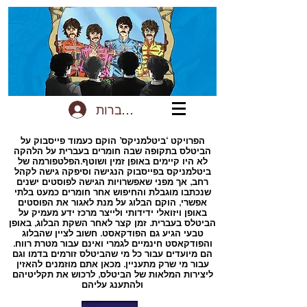
להתחברות
הפרויקט ‘ביטלמניקס’ הוקם כעמוד פייסבוק על
הביטלס בתקופה שבה חומרים בעברית על הלהקה
לא היו קיימים באופן זמין ושוטף.הפלטפורמה של
ביטלמניקס בפייסבוק הנגישה וסיפקה גישה לקהל
רחב, אך מפני שאפשרויות הגישה לפוסטים ישנים
שנכתבו מוגבלת והחיפוש אחר חומרים כמעט בלתי
אפשרי, הוקם הבלוג על מנת לאגור את הפוסטים
באופן ויזואלי ידידותי ולייצר מרכז ידע מעמיק על
הביטלס בעברית. זמן קצר לאחר השקת הבלוג, באופן
טבעי הגיע גם הפודקאסט. חשוב לציין שהבלוג
והפודקאסט חינמיים לגמרי ואינם עבור מטרת רווח.
הם מיועדים עבור כל מי שהביטלס זורמים בדמו וגם
עבור מי שרק מתעניין. מכאן אתם מוזמנים להאזין
ליצירות המלאות של הביטלס, לרכוש את תקליטיהם
ולהתענג עליהם