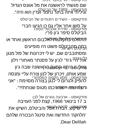
שם פגשתי לראשונה את מל אוונס הגדול 
פודקאסט - 1969 של הביטלס
וגיליתי איזה בחור נחמד ועדין הוא היה".
פודקאסט - השירים הזנוחים של הביטלס
על סשן אחר אליו גם כן הגיעו חברי 
פודקאסט - סדרת אלבומי הסולו
הביטלס סיפר ג'ון פרי:
פרויקט הסולו של מקרטני
התחלנו בהקלטות לאלבום הראשון ואחד או 
כמה מהביטלס פשוט היו מופיעים 
הביטלס וישראל
ומסתובבים שם. יש לי זיכרונות של פול מנגן 
כלי נגינה
את 'היי ג'וד' לג'ון על פסנתר מאחורי וילון 
(אולי זו היתה הפעם הראשונה שבה ג'ון 
פודקאסט - בריאן אפשטיין
שמע אותו), זיכרון של לנון צורח עליי ומנסה 
פודקאסט - מסע הקסם המסתורי
להפיק ולגרום לי לנגן בצורה מסוימת : "אני 
ביטלמניקס מתארח
רוצה שזה יישמע כמו מטוס שנוחת!!!".
פודקאסט - ארבעה גוונים של לבן
ב 17 בינואר 1968, קצת לפני העזיבה 
פודקאסט - להקה מגומי
לרישיקש, חברת אפל והביטלס, השיקו את 
'הלהקה' החדשה ואת סינגל הבכורה שלהם 
Dear Delilah.