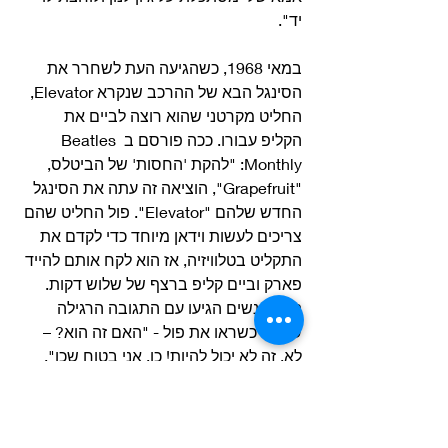
יד".
במאי 1968, כשהגיעה העת לשחרר את 
הסינגל הבא של ההרכב שנקרא Elevator, 
החליט מקרטני שהוא רוצה לביים את 
הקליפ עבורו. ככה פורסם ב Beatles 
Monthly: "להקת 'החסות' של הביטלס, 
"Grapefruit", הוציאה זה עתה את הסינגל 
החדש שלהם "Elevator". פול החליט שהם 
צריכים לעשות וידאן מיוחד כדי לקדם את 
התקליט בטלוויזיה, אז הוא לקח אותם להייד 
פארק וביים קליפ ברצף של שלוש דקות. 
המון אנשים הגיעו עם התגובה הרגילה 
שלהם כשראו את פול - "האם זה הוא? – 
לא, זה לא יכול להיות! כן, אני בטוח שכן", 
וכו'. בסופו של דבר, כ-50 מעריצים איגפו 
אותו סביב אנדרטת אלברט, אז פול נכנע 
וחתם לכמה מהם".