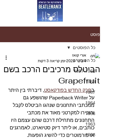
פוסט
כל הפוסטים
אורי קואז
כל הפוסטים
4 בינו׳ 2023
זמן קריאה 3 דקות
הביטלס מרכיבים הרכב בשם
1957-1962
Grapefruit
1965
ב
פרק החדש בפודקאסט
, דיברתי בין היתר 
1967
על Paperback Writer שהושפע גם 
1964
ממכתבי התחנונים שנהגו הביטלס לקבל 
והזכירו למקרטני מאוד את מכתבי 
1966
התחנונים מתחילת דרכם שהם עצמם היו 
1963
כותבים, או ליתר דיוק סטיוארט, לאמרגנים 
1968
או פורמוטרים כדי להשיג הופעות.