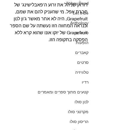
Abbey Road
דוראן שניהל את זרוע ה'פאבלישינג' של 
חברת אפל. מי שהעניק להם את שמם, 
Let It Be
Grapefruit, היה לא אחר מאשר ג'ון לנון 
Anthology
וכנראה המחווה הזו נעשתה על שם הספר 
Grapefruit של יוקו אונו שהוא קרא ללא 
סינגלים
הפסקה בתקופה הזו.
הופעות
קאברים
סרטים
טלוויזיה
רדיו
קטעים מתוך ספרים ומאמרים
לנון סולו
מקרטני סולו
הריסון סולו