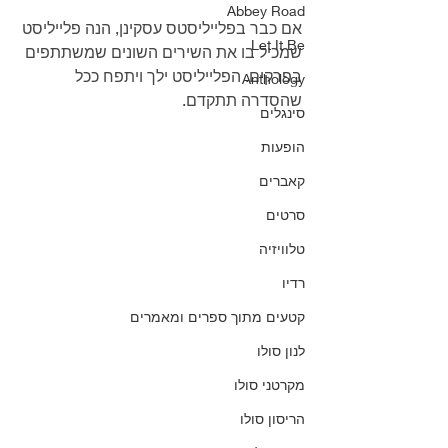
Abbey Road
אם כבר בפלייליסטס עסקינן, הנה פלייליסט 
Let It Be
שמכיל בו את השירים השונים שמשתתפים 
בפרקים. הפלייליסט ילך ויתפח ככל 
Anthology
שהסדרה תתקדם.
סינגלים
הופעות
קאברים
סרטים
טלוויזיה
רדיו
קטעים מתוך ספרים ומאמרים
לנון סולו
מקרטני סולו
הריסון סולו