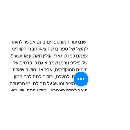
ישנם עוד המון ספרים בהם אפשר להעזר. 
למשל של ספרים שהוציאו חברי הקוורימן 
עצמם כמו לן גארי וקולין האנטון או Shout 
של פיליפ נורמן שמביא גם כן פרטים על 
הימים המוקדמים, אבל אני חושב שאלה 
שהזכרתי למעלה, יכולים לתת לכם המון 
אינפורמציה ומושג על תחילת ימי הביטלס.
נעבר לחלק האחרון – מידע נוסף ששימש 
עבור חלק ג’ שהתפרסם אתמול.
הנה כל התמונות שזמינות עבור האודישן 
של ה’סילבר ביטלס’ עבור לארי פארנס 
ובילי פיורי.