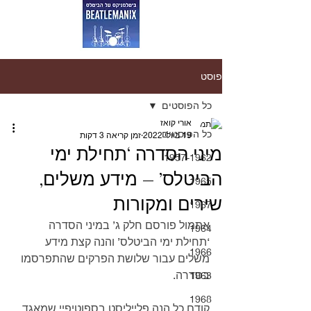
פוסט
כל הפוסטים
אורי קואז
כל הפוסטים
19 ביולי 2022
זמן קריאה 3 דקות
מיני הסדרה ‘תחילת ימי
1957-1962
הביטלס’ – מידע משלים,
1965
שירים ומקורות
1967
אתמול פורסם חלק ג’ במיני הסדרה 
1964
‘תחילת ימי הביטלס’ והנה קצת מידע 
1966
משלים עבור שלושת הפרקים שהתפרסמו 
בסדרה.
1963
1968
קודם כל הנה פלייליסט בספוטיפיי שמאגד 