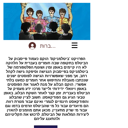
להתחברות
הפרויקט ‘ביטלמניקס’ הוקם כעמוד פייסבוק על
הביטלס בתקופה שבה חומרים בעברית על הלהקה
לא היו קיימים באופן זמין ושוטף.הפלטפורמה של
ביטלמניקס בפייסבוק הנגישה וסיפקה גישה לקהל
רחב, אך מפני שאפשרויות הגישה לפוסטים ישנים
שנכתבו מוגבלת והחיפוש אחר חומרים כמעט בלתי
אפשרי, הוקם הבלוג על מנת לאגור את הפוסטים
באופן ויזואלי ידידותי ולייצר מרכז ידע מעמיק על
הביטלס בעברית. זמן קצר לאחר השקת הבלוג, באופן
טבעי הגיע גם הפודקאסט. חשוב לציין שהבלוג
והפודקאסט חינמיים לגמרי ואינם עבור מטרת רווח.
הם מיועדים עבור כל מי שהביטלס זורמים בדמו וגם
עבור מי שרק מתעניין. מכאן אתם מוזמנים להאזין
ליצירות המלאות של הביטלס, לרכוש את תקליטיהם
ולהתענג עליהם