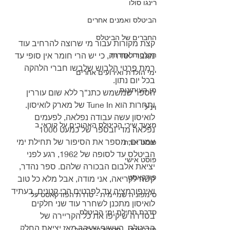
רינגו סולו
הביטלס ואמנים אחרים
החברים של הביטלס
קצת מקורות עבור מי שרוצה להרחיב עוד 
הקלטות אחרות
מעבר לסדרה, כי יש הרי חומר אין סופי עד 
רמת פרטי הלבוש שלבשו חברי הלהקה 
ימי הולדת ואירועים אחרים
בכל יום נתון.
מן העיתונות
הספר שמשמש כתנ”ך ללא שום עוררין 
ותחרות הוא Tune In של מארק לואיסון. 
ויניל
לואיסון עשה עבודה נפלאה, לפעמים 
מצעד שירי הביטלס האהובים על קוראי ב
נפלאה מדי ובספר של כמעט 1000 
עמודים, מספר את הסיפור של תחילת ימי 
פוסט אורח
הביטלס עד לסופה של 1962, רגע לפני 
פוסט אישי
יציאת אלבום הבכורה שלהם. ספר נהדר, 
פודקאסט
קשה לקריאה, אני מודה, אבל מלא כל טוב 
ואינפורמציה עד לפרטים הכי קטנים. בעתיד 
סימפוניה שמיימית - סדרת הפודקאסט על
לואיסון מתכנן לשחרר עוד שני חלקים 
סדרת תחילת ימי הביטלס
בסדרה שיקיפו את כל הקריירה של 
הביטלס. העשור שעבר מאז יציאת החלק 
פודקאסט - מריבולבר לפפר