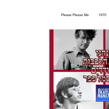
Please Please Me
1970
Revo
Yellow Submar
זיה
רדיו