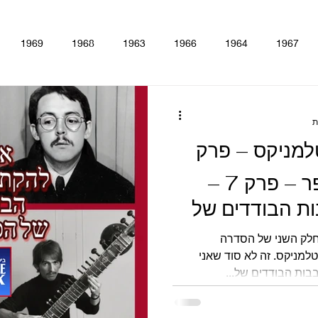
1969
1968
1963
1966
1964
1967
lver
Rubber Soul
Help!
Beatles For Sale
A Hard
למניקס – פרק
ine
The Beatles - White Album
Magical Mystery Tour
S
82: מריבולבר לפפר – פרק 7 –
ת הבודדים של
Antholo
סינגלים
הופעות
קאברים
סרטים
טלווי
חלק השני של הסדרה
'מריבולבר לפפר' בפודקאסט ביטלמניקס. זה לא סוד שאני
ות הבודדים של...