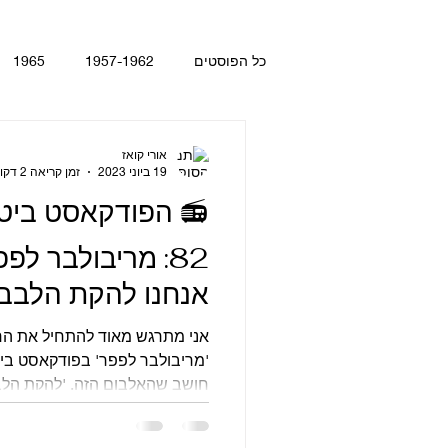
כל הפוסטים
1957-1962
1965
 Day's Night
With The Beatles
אורי קואז
19 ביוני 2023
זמן קריאה 2 דקות
📻 הפודקאסט ביט
gt. Pepper's Lonely Hearts Club Ba
אנחנו להקת הלבבו
gy
Let It Be
Abbey Road
הסמל פפר
אני מתרגש מאוד להתחיל את ה
קטעים מתוך ספרים ומאמרים
חושב שהאלבום הזה, 'להקת הלבב