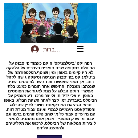
להתחברות
הפרויקט ‘ביטלמניקס’ הוקם כעמוד פייסבוק על
הביטלס בתקופה שבה חומרים בעברית על הלהקה
לא היו קיימים באופן זמין ושוטף.הפלטפורמה של
ביטלמניקס בפייסבוק הנגישה וסיפקה גישה לקהל
רחב, אך מפני שאפשרויות הגישה לפוסטים ישנים
שנכתבו מוגבלת והחיפוש אחר חומרים כמעט בלתי
אפשרי, הוקם הבלוג על מנת לאגור את הפוסטים
באופן ויזואלי ידידותי ולייצר מרכז ידע מעמיק על
הביטלס בעברית. זמן קצר לאחר השקת הבלוג, באופן
טבעי הגיע גם הפודקאסט. חשוב לציין שהבלוג
והפודקאסט חינמיים לגמרי ואינם עבור מטרת רווח.
הם מיועדים עבור כל מי שהביטלס זורמים בדמו וגם
עבור מי שרק מתעניין. מכאן אתם מוזמנים להאזין
ליצירות המלאות של הביטלס, לרכוש את תקליטיהם
ולהתענג עליהם