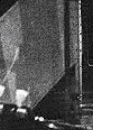
Yellow
Submarine
Abbey Road
Let It Be
Anthology
סינגלים
הופעות
קאברים
סרטים
טלוויזיה
רדיו
קטעים מתוך
ספרים
ומאמרים
לנון סולו
מקרטני סולו
הריסון סולו