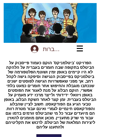
להתחברות
הפרויקט ‘ביטלמניקס’ הוקם כעמוד פייסבוק על
הביטלס בתקופה שבה חומרים בעברית על הלהקה
לא היו קיימים באופן זמין ושוטף.הפלטפורמה של
ביטלמניקס בפייסבוק הנגישה וסיפקה גישה לקהל
רחב, אך מפני שאפשרויות הגישה לפוסטים ישנים
שנכתבו מוגבלת והחיפוש אחר חומרים כמעט בלתי
אפשרי, הוקם הבלוג על מנת לאגור את הפוסטים
באופן ויזואלי ידידותי ולייצר מרכז ידע מעמיק על
הביטלס בעברית. זמן קצר לאחר השקת הבלוג, באופן
טבעי הגיע גם הפודקאסט. חשוב לציין שהבלוג
והפודקאסט חינמיים לגמרי ואינם עבור מטרת רווח.
הם מיועדים עבור כל מי שהביטלס זורמים בדמו וגם
עבור מי שרק מתעניין. מכאן אתם מוזמנים להאזין
ליצירות המלאות של הביטלס, לרכוש את תקליטיהם
ולהתענג עליהם