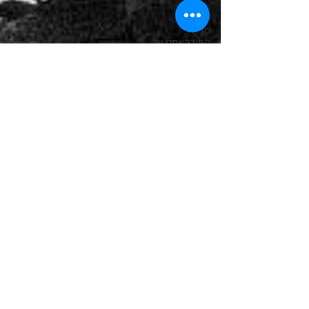
סימפוניה
שמיימית -
סדרת
הפודקאסט על
סדרת תחילת
ימי הביטלס
פודקאסט -
מריבולבר לפפר
פודקאסט -
1969 של
הביטלס
פודקאסט -
השירים
הזנוחים של
הביטלס
פודקאסט -
סדרת אלבומי
הסולו
פרויקט הסולו
של מקרטני
הביטלס וישראל