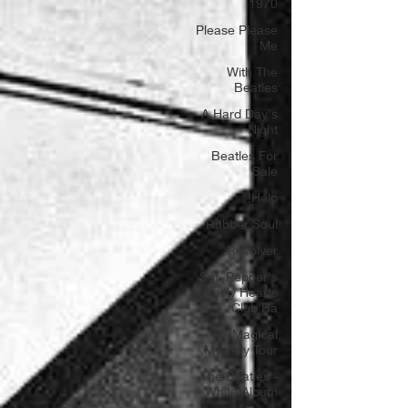
1970
Please Please
Me
With The
Beatles
A Hard Day's
Night
Beatles For
Sale
Help!
Rubber Soul
Revolver
Sgt. Pepper's
Lonely Hearts
Club Ba
Magical
Mystery Tour
The Beatles -
White Album