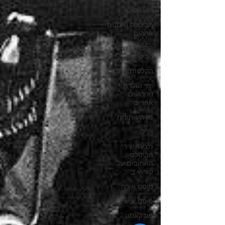
רינגו סולו
הביטלס ואמנים
אחרים
החברים של
הביטלס
הקלטות אחרות
ימי הולדת
ואירועים
אחרים
מן העיתונות
ויניל
מצעד שירי
הביטלס
האהובים על
קוראי ב
פוסט אורח
פוסט אישי
פודקאסט