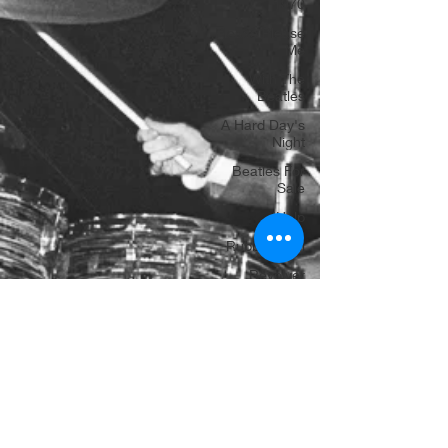
1970
Please Please
Me
With The
Beatles
A Hard Day's
Night
Beatles For
Sale
Help!
Rubber Soul
Revolver
Sgt. Pepper's
Lonely Hearts
Club Ba
Magical
Mystery Tour
The Beatles -
White Album