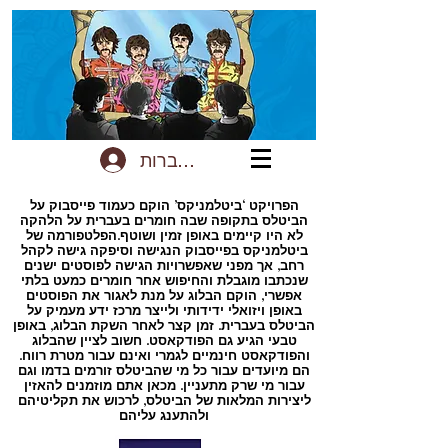
להתחברות
הפרויקט ‘ביטלמניקס’ הוקם כעמוד פייסבוק על
הביטלס בתקופה שבה חומרים בעברית על הלהקה
לא היו קיימים באופן זמין ושוטף.הפלטפורמה של
ביטלמניקס בפייסבוק הנגישה וסיפקה גישה לקהל
רחב, אך מפני שאפשרויות הגישה לפוסטים ישנים
שנכתבו מוגבלת והחיפוש אחר חומרים כמעט בלתי
אפשרי, הוקם הבלוג על מנת לאגור את הפוסטים
באופן ויזואלי ידידותי ולייצר מרכז ידע מעמיק על
הביטלס בעברית. זמן קצר לאחר השקת הבלוג, באופן
טבעי הגיע גם הפודקאסט. חשוב לציין שהבלוג
והפודקאסט חינמיים לגמרי ואינם עבור מטרת רווח.
הם מיועדים עבור כל מי שהביטלס זורמים בדמו וגם
עבור מי שרק מתעניין. מכאן אתם מוזמנים להאזין
ליצירות המלאות של הביטלס, לרכוש את תקליטיהם
ולהתענג עליהם