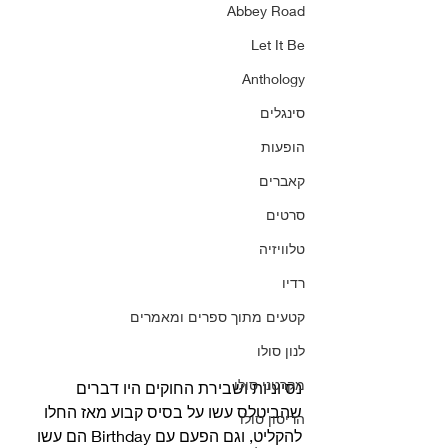
Abbey Road
Let It Be
Anthology
סינגלים
הופעות
קאברים
סרטים
טלוויזיה
רדיו
קטעים מתוך ספרים ומאמרים
לנון סולו
מקרטני סולו
נסיוניות ושבירת החוקים היו דברים 
שהביטלס עשו על בסיס קבוע מאז החלו 
הריסון סולו
להקליט, וגם הפעם עם Birthday הם עשו 