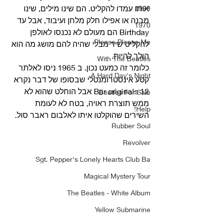
אותו עמדו להקליט. הם שינו מילים, שינו 
1969
מבנה או אפילו חלק מלחן ועיבוד, אבל עד 
1970
Birthday הם מעולם לא נכנסו לאולפן 
Please Please Me
להקליט שיר מבלי שהיה להם מושג מה הוא 
הולך להיות. 
With The Beatles
כלומר זה כמעט נכון. ב 1965 ניסו לאלתר 
A Hard Day's Night
קטע אינסטרומנטלי שבסופו של דבר נקרא  
12 Bar originals אבל הוחלט שהוא לא 
Beatles For Sale
ממש תוצרת ראויה, בטח לא לעומת 
Help!
השירים שהוקלטו איתו לאלבום ראבר סול. 
Rubber Soul
Revolver
Sgt. Pepper's Lonely Hearts Club Ba
Magical Mystery Tour
The Beatles - White Album
Yellow Submarine