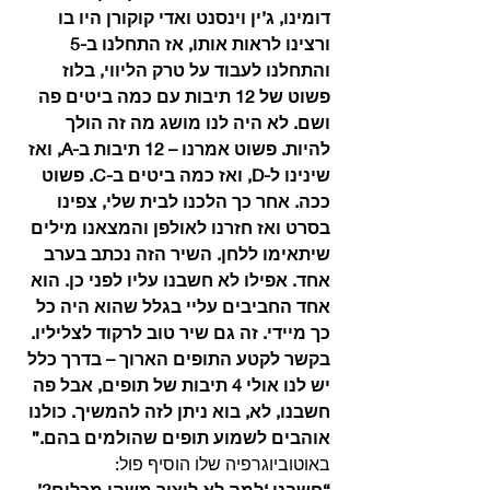
דומינו, ג’ין וינסנט ואדי קוקורן היו בו 
ורצינו לראות אותו, אז התחלנו ב-5 
והתחלנו לעבוד על טרק הליווי, בלוז 
פשוט של 12 תיבות עם כמה ביטים פה 
ושם. לא היה לנו מושג מה זה הולך 
להיות. פשוט אמרנו – 12 תיבות ב-A, ואז 
שינינו ל-D, ואז כמה ביטים ב-C. פשוט 
ככה. אחר כך הלכנו לבית שלי, צפינו 
בסרט ואז חזרנו לאולפן והמצאנו מילים 
שיתאימו ללחן. השיר הזה נכתב בערב 
אחד. אפילו לא חשבנו עליו לפני כן. הוא 
אחד החביבים עליי בגלל שהוא היה כל 
כך מיידי. זה גם שיר טוב לרקוד לצליליו. 
בקשר לקטע התופים הארוך – בדרך כלל 
יש לנו אולי 4 תיבות של תופים, אבל פה 
חשבנו, לא, בוא ניתן לזה להמשיך. כולנו 
אוהבים לשמוע תופים שהולמים בהם.”
באוטוביוגרפיה שלו הוסיף פול:
“חשבנו ‘למה לא ליצור משהו מכלום?’ 