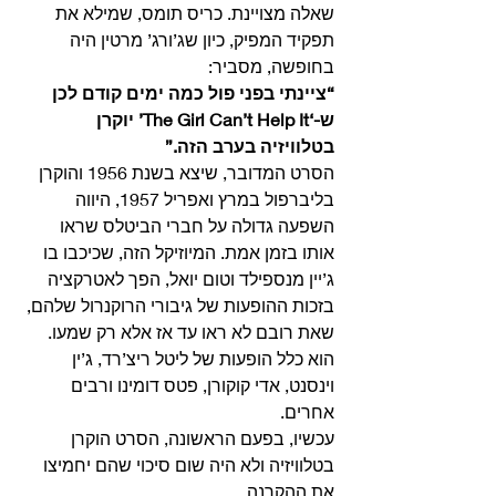
שאלה מצויינת. כריס תומס, שמילא את 
תפקיד המפיק, כיון שג’ורג’ מרטין היה 
בחופשה, מסביר:
“ציינתי בפני פול כמה ימים קודם לכן 
ש-‘The Girl Can’t Help It’ יוקרן 
בטלוויזיה בערב הזה.”
הסרט המדובר, שיצא בשנת 1956 והוקרן 
בליברפול במרץ ואפריל 1957, היווה 
השפעה גדולה על חברי הביטלס שראו 
אותו בזמן אמת. המיוזיקל הזה, שכיכבו בו 
ג’יין מנספילד וטום יואל, הפך לאטרקציה 
בזכות ההופעות של גיבורי הרוקנרול שלהם, 
שאת רובם לא ראו עד אז אלא רק שמעו. 
הוא כלל הופעות של ליטל ריצ’רד, ג’ין 
וינסנט, אדי קוקורן, פטס דומינו ורבים 
אחרים.
עכשיו, בפעם הראשונה, הסרט הוקרן 
בטלוויזיה ולא היה שום סיכוי שהם יחמיצו 
את ההקרנה. 