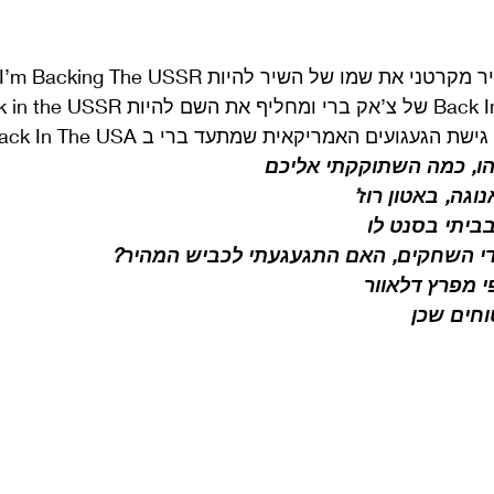
געגועים האמריקאית שמתעד ברי ב Back In The USA: 
, הו, כמה השתוקקתי אליכם
וגה, באטון רוז’
ביתי בסנט לו
י השחקים, האם התגעגעתי לכביש המהיר?
י מפרץ דלאוור
וחים שכן