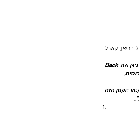
ל בריאן, קארל 
“ישבתי ליד שולחן ארוחת הבוקר ומקרטני ירד עם הגיטרה האקוסטית שלו והוא ניגן את Back 
וסיה, 
קטע הקטן הזה 