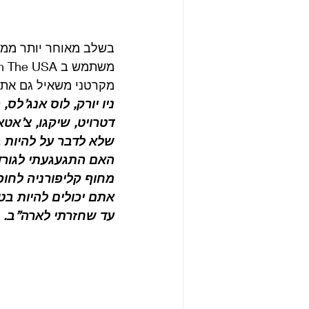
משתמש ב Back In The USA של צ’אק ברי ומחליף את השם להיות Back in the USSR.
מקרטני משאיל גם את גישת ה
ניו יורק, לוס אנג’לס
דטרויט, שיקגו, צ’אטאנ
שלא לדבר על להיות ב
האם התגעגעתי לגורד
מחוף קליפורניה לחופ
אתם יכולים להיות בט
עד שחזרתי לארה”ב.