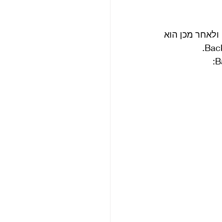
בשלב מאוחר יותר ממיר מקרטני את שמו של השיר להיות I’m Backing The USSR ולאחר מכן הוא 