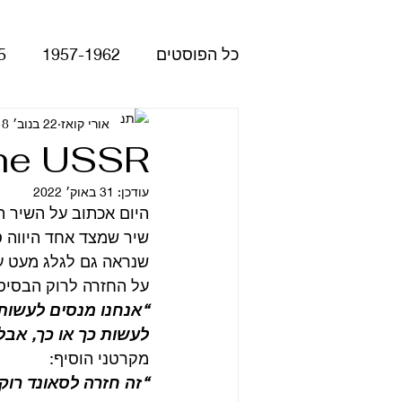
כל הפוסטים
1957-1962
5
Please Please Me
אורי קואז
22 בנוב׳ 2018
atles
the USSR
עודכן:
31 באוק׳ 2022
Revolver
Rubber Soul
היום אכתוב על השיר הפותח את
שיר שמצד אחד היווה ס
שנראה גם לגלג מעט על
The Beatles - White Album
על החזרה לרוק הבסיסי אמר
“אנחנו מנסים לעשות 
לעשות כך או כך, אבל
הופעות
קאברים
סרטי
מקרטני הוסיף:
“זה חזרה לסאונד רוקנ