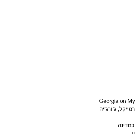
מקרטני שגדל בבית מוסיקלי, זכר את התקליטים אליהם הקשיב אביו ונזכר ב Georgia on My Mind 
 של קרמייקל, ג’ורג’יה 
כמדינה 
. 