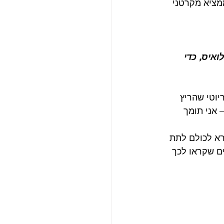
ציא מקרטני 
ואיס, כדי 
הקמפיין הפטריוטי שהריץ 
ת 1968 ראש ממשלת בריטניה, הארולד ווילסון שנקרא I’m Backing Britain – אני תומך 
ין קרא לכולם לתת 
ם שקראו לכך 