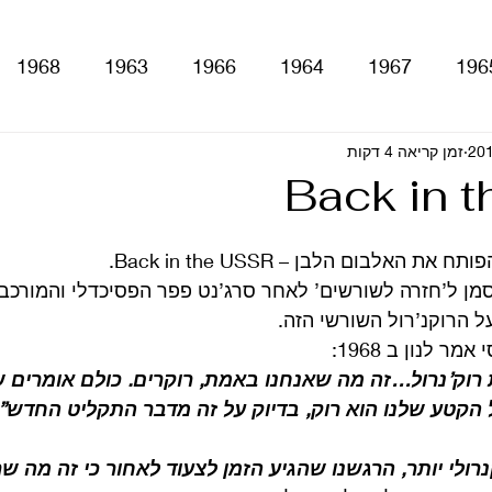
1968
1963
1966
1964
1967
196
זמן קריאה 4 דקות
With The Be
A Hard Day's Night
atles For Sale
Back in 
stery Tour
Sgt. Pepper's Lonely Hearts Club Ba
 האלבום הלבן – Back in the USSR.
מן ל’חזרה לשורשים’ לאחר סרג’נט פפר הפסיכדלי והמורכב ו
 הרוקנ’רול השורשי הזה.
Let It Be
Abbey Road
Yellow Submarine
 לנון ב 1968:
רוק’נרול…זה מה שאנחנו באמת, רוקרים. כולם אומרים ש
 הקטע שלנו הוא רוק, בדיוק על זה מדבר התקליט החדש”.
ם
טלוויזיה
רדיו
קטעים מתוך ספרים ומאמרים
רולי יותר, הרגשנו שהגיע הזמן לצעוד לאחור כי זה מה שר