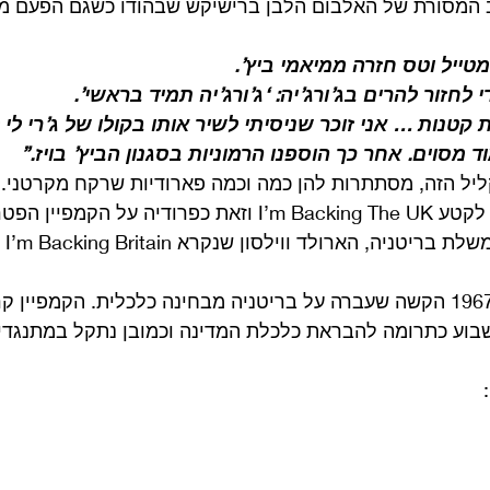
 המסורת של האלבום הלבן ברישיקש שבהודו כשגם הפעם ממ
מטייל וטס חזרה ממיאמי ביץ’.
 לחזור להרים בג’ורג’יה: ‘ג’ורג’יה תמיד בראשי’.
 קטנות … אני זוכר שניסיתי לשיר אותו בקולו של ג’רי לי ל
מסוים. אחר כך הוספנו הרמוניות בסגנון הביץ’ בויז.”
יל הזה, מסתתרות להן כמה וכמה פארודיות שרקח מקרטני. 
בתחילה קורא מקרטני לקטע I’m Backing The UK וזאת כפרודיה על 
בתחיל
הקמפיין הזה בא עקב 1967 הקשה שעברה על בריטניה מבחינה כלכלית. הקמפי
שבוע כתרומה להבראת כלכלת המדינה וכמובן נתקל במתנגדי
 