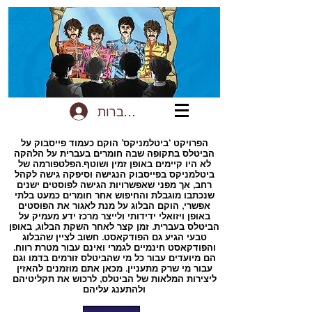
להתחברות
הפרויקט ‘ביטלמניקס’ הוקם כעמוד פייסבוק על
הביטלס בתקופה שבה חומרים בעברית על הלהקה
לא היו קיימים באופן זמין ושוטף.הפלטפורמה של
ביטלמניקס בפייסבוק הנגישה וסיפקה גישה לקהל
רחב, אך מפני שאפשרויות הגישה לפוסטים ישנים
שנכתבו מוגבלת והחיפוש אחר חומרים כמעט בלתי
אפשרי, הוקם הבלוג על מנת לאגור את הפוסטים
באופן ויזואלי ידידותי ולייצר מרכז ידע מעמיק על
הביטלס בעברית. זמן קצר לאחר השקת הבלוג, באופן
טבעי הגיע גם הפודקאסט. חשוב לציין שהבלוג
והפודקאסט חינמיים לגמרי ואינם עבור מטרת רווח.
הם מיועדים עבור כל מי שהביטלס זורמים בדמו וגם
עבור מי שרק מתעניין. מכאן אתם מוזמנים להאזין
ליצירות המלאות של הביטלס, לרכוש את תקליטיהם
ולהתענג עליהם