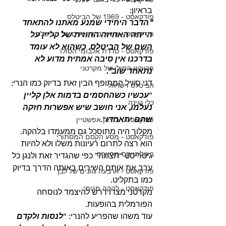
בראיון:
פודקאסט - 1969 של הביטלס
“הדבר היחידי שמנע מאתנו להתאחד 
פודקאסט - השירים הזנוחים של הביטלס
הייתה האחיזה החוזית של קליין על 
השם של הביטלס. כשהוא לא עומד 
פודקאסט - סדרת אלבומי הסולו
בדרכנו אין סיבה אמתית מדוע לא 
פרויקט הסולו של מקרטני
נתאחד שוב”.
דני סוויל המתופף הבין זאת בדיוק כמו הנרי: 
הביטלס וישראל
“
עכשיו כשהחסמים בדמות אלן קליין 
כלי נגינה
נעלמו, אני חושב שיש אפשרות חזקה 
שהם יתאחדו
“.
פודקאסט - בריאן אפשטיין
מקלוך היה מתוסכל גם ממעמדו בלהקה. 
פודקאסט - מסע הקסם המסתורי
הוא רצה לתרום רעיונות משלו ולא להיות 
ביטלמניקס מתארח
גיטריסט “תצוגה” כפי שהגדיר זאת ולנגן כל 
ערב את אותם השירים באותה הדרך בדיוק 
פודקאסט - ארבעה גוונים של לבן
כמו בתקליט.
פודקאסט - להקה מגומי
מקרטני מצדו דרש להיצמד לנוסחה 
הפורמלית בהופעות.
עוד משהו שהפריע להנרי: “
לנסות ולקדם 