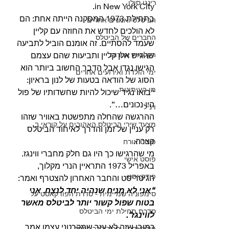
רינגו סולו
in New York City.
בתחילת 1973 המסקנה הייתה אחת: הם 
הביטלס ואמנים אחרים
לא הולכים לחדש את החוזה עם קליין 
החברים של הביטלס
שעמד להסתיים. זה אומנם הוביל לתביעה 
הקלטות אחרות
שהגיש אלן קליין ותביעות שהם עצמם 
הגישו נגדו אבל הדבר החשוב ביותר הוא 
ימי הולדת ואירועים אחרים
הסוג של הודאה בטעות של לנון בראיון: 
מן העיתונות
“בואו נגיד שיכול להיות שחשדותיו של פול 
היו נכונים…”.
ויניל
ההרגשה שהחלה מתפשטת באוויר שזהו 
מצעד שירי הביטלס האהובים על קוראי ב
רק עניין של זמן והדרך לאיחוד הביטלס 
קצרה.
פוסט אורח
מי שהרגישו כך היו גם חלק מחברי ווינגז.
פוסט אישי
באפריל 1973 התראיין הנרי מקלוך, 
פודקאסט
הגיטריסט והחבר האחרון להצטרף ואמר:
“אני לא מניח שנהיה יחד לנצח. אני 
סימפוניה שמיימית - סדרת הפודקאסט על
בטוח שפול קשור יותר לביטלס מאשר 
סדרת תחילת ימי הביטלס
לווינגז”.
כמובן שזה לא עזר שמקרטני עצמו אמר 
פודקאסט - מריבולבר לפפר