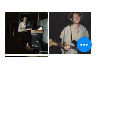
הצרות באו בצרורות ויום אחד כשלינדה 
ופול צעדו אל ביתו השכור של דני ליין, 
מכונית עקבה וליוותה אותם. בשלב מסוים 
יצאו מהמכונית חבורה של שודדים.
מקרטני סיפר: