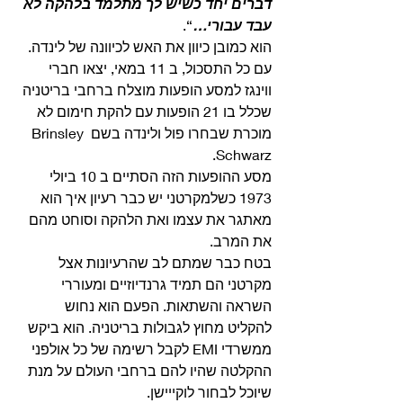
דברים יחד כשיש לך מתלמד בלהקה לא 
עבד עבורי…
“.
הוא כמובן כיוון את האש לכיוונה של לינדה.
עם כל התסכול, ב 11 במאי, יצאו חברי 
ווינגז למסע הופעות מוצלח ברחבי בריטניה 
שכלל בו 21 הופעות עם להקת חימום לא 
מוכרת שבחרו פול ולינדה בשם Brinsley 
Schwarz.
מסע ההופעות הזה הסתיים ב 10 ביולי 
1973 כשלמקרטני יש כבר רעיון איך הוא 
מאתגר את עצמו ואת הלהקה וסוחט מהם 
את המרב.
בטח כבר שמתם לב שהרעיונות אצל 
מקרטני הם תמיד גרנדיוזיים ומעוררי 
השראה והשתאות. הפעם הוא נחוש 
להקליט מחוץ לגבולות בריטניה. הוא ביקש 
ממשרדי EMI לקבל רשימה של כל אולפני 
ההקלטה שהיו להם ברחבי העולם על מנת 
שיוכל לבחור לוקייישן.