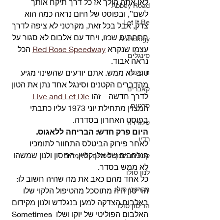
לאן אתה הולך אז כל דרך תיקח אותך 
Abbey Road
לשם”, ובפוסט של היום נראה כמה הוא 
Let It Be
צדק, אבל בכל זאת, מקרטני לא ציפה לדרך 
חתחתים שכזו, ויחד עם אלבום לא סגור על 
Anthology
עצמו שנקרא 
Red Rose Speedway
 הכל 
סינגלים
נראה אבוד.
הופעות
טוב לא ממש. אתם יודעים שהשינוי מגיע 
מהדברים הקטנים וסינגל אחד נתן את הטון 
קאברים
לדרך חדשה – זהו 
Live and Let Die
סרטים
המצוין מתחילת יוני 1973 עליו כתבתי 
בפוסט האחרון בסדרה.
טלוויזיה
היום פרק חדש: הבריחה ללאגוס.
רדיו
לאחר פירוק הביטלס התחוור לתומכיו 
הנלהבים של אלן קליין, הריסון ולנון שמשהו 
קטעים מתוך ספרים ומאמרים
לא ממש בסדר.
לנון סולו
כל אחד מהם כאב את מה שהיה חשוב לו: 
מקרטני סולו
הריסון היה מתוסכל מהטיפול הלקוי שלו 
באלבום הצדקה למען בנגלדש ולנון מקידום 
הריסון סולו
האלבום הפוליטי של יוקו ושלו Sometimes 