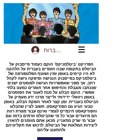
להתחברות
הפרויקט ‘ביטלמניקס’ הוקם כעמוד פייסבוק על
הביטלס בתקופה שבה חומרים בעברית על הלהקה
לא היו קיימים באופן זמין ושוטף.הפלטפורמה של
ביטלמניקס בפייסבוק הנגישה וסיפקה גישה לקהל
רחב, אך מפני שאפשרויות הגישה לפוסטים ישנים
שנכתבו מוגבלת והחיפוש אחר חומרים כמעט בלתי
אפשרי, הוקם הבלוג על מנת לאגור את הפוסטים
באופן ויזואלי ידידותי ולייצר מרכז ידע מעמיק על
הביטלס בעברית. זמן קצר לאחר השקת הבלוג, באופן
טבעי הגיע גם הפודקאסט. חשוב לציין שהבלוג
והפודקאסט חינמיים לגמרי ואינם עבור מטרת רווח.
הם מיועדים עבור כל מי שהביטלס זורמים בדמו וגם
עבור מי שרק מתעניין. מכאן אתם מוזמנים להאזין
ליצירות המלאות של הביטלס, לרכוש את תקליטיהם
ולהתענג עליהם