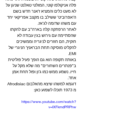
פלה אניקולפו קוטי, המולטי טאלנט שניגן על 
לא מעט כלים והמציא ז’אנר חדש בשם 
ה’אפרוביט’ ששילב בו מקצב אפריקאי יחד 
עם משהו שדומה לג’אז.
לאחר הרפתקה קלה בארה”ב עם להקתו 
שהסתיימה עם גירוש בגין עבודה לא 
חוקית, הם חוזרים לניגריה וממשיכים 
להקליט מוסיקה תחת הבראנץ’ הניגרי של 
EMI.
באותה תקופה הוא גם הופך פעיל פוליטית 
ב”פנתרים השחורים” מה שלא מקל על 
חייו. נשמע ממש כמו ג’ון ופול תחת אמן 
אחד.
דוגמא למשהו שיצא מהאלבום Afrodisiac 
מ 1973 תוכלו לשמוע כאן:
https://www.youtube.com/watch?
v=IXFkmdPRPhw