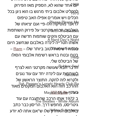
1969
יום אחד שהוא לא, הספיק מאז הפירוק 
להקליט אלבום ביתי מרגש בו הוא ניגן בכל 
1970
הכלים ויש אומרים אפילו האב טיפוס 
Please Please Me
לז’אנר מוסיקת הלו-פיי ועם יציאתו של 
האלבום הכריז מקרטני על פירוק השותפות 
With The Beatles
עם הביטלס והקים שותפות חדשה עם 
A Hard Day's Night
אשתו הטרייה לינדה באלבום שנחשב היום 
Beatles For Sale
בכמה רשימות לטוב ביותר שלו – 
Ram
 – 
בטח ובטח בראש רשימת אלבומי הסולו 
Help!
של הביטלס שלי.
Rubber Soul
הדבר הבא שעושה מקרטני הוא לצרף 
לשותפות עם לינדה יחד עם עוד נגנים 
Revolver
ולקרוא לזה להקה. התוצר הראשון של 
Sgt. Pepper's Lonely Hearts Club Ba
ההרכב הזה הוא האלבום המקסים מאוד 
בעיניי 
Wild Life
.
Magical Mystery Tour
ב 1972 אותו הרכב שהתעבה עם עוד 
The Beatles - White Album
גיטריסט, מחפש דרך. הריסון כבר כתב 
Yellow Submarine
באלבום האחרון שלו ש”אם אתה לא יודע 