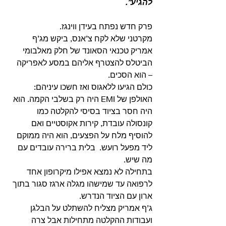
להגיע”.
פרק חדש נפתח בעידן ווינגז.
מקרטני שלא לקח צ’אנס, ביקש מג’ף 
אמריק טכנאי הסאונד של חלק מאלבומי 
הביטלס להצטרף אליהם במסע לאפריקה 
– הוא הסכים.
כולם הגיעו ללאגוס ואז חשכו עיניהם: 
האולפן של EMI היה רק בשלבי הקמה. הוא 
היה חסר בציוד בסיסי להקלטה כמו 
קונסולה עובדת, קירות אקוסטיים ואם 
להוסיף מלח על הפצעים, הוא היה ממוקם 
ליד מפעל רועש.  בלית ברירה עובדים עם 
מה שיש.
בתחילה לא נמצא אפילו מיקרופון אחד 
לרפואה עד שמישהו מגלה ארגז סגור בתוך 
ארון עם הציוד הנדרש.
ג’ף אמריק מצליח להשתלט על הבלגן 
ועבודות ההקלטה מתחילות אבל צרה 